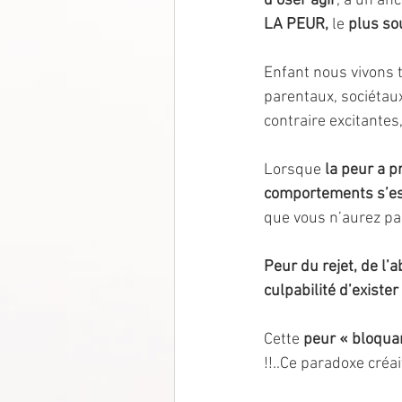
d’oser agir
, à un anc
LA PEUR, 
le 
plus so
Enfant nous vivons 
parentaux, sociétau
contraire excitante
Lorsque 
la peur a p
comportements s’es
que vous n’aurez pa
Peur du rejet, de l’
culpabilité d’exister
Cette 
peur « bloqua
!!..Ce paradoxe créa