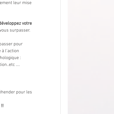
ement leur mise 
développez votre 
 vous surpasser. 
épasser pour 
à l’action 
hologique : 
ion..etc ….
éhender pour les 
!!