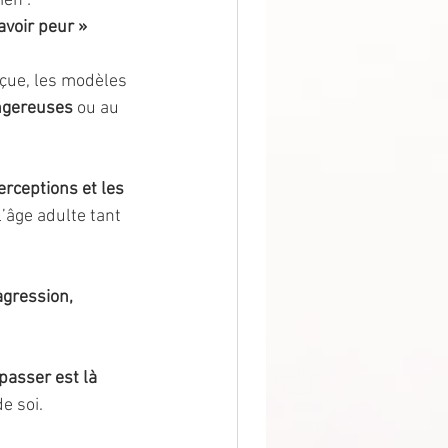
en : 
avoir peur »
çue, les modèles 
angereuses
 ou au 
rceptions et les 
l’âge adulte tant 
agression, 
épasser est là
e soi.