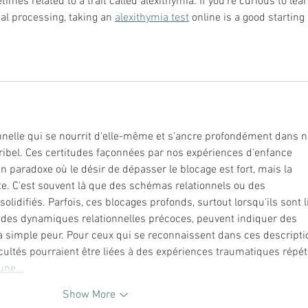
mes related to a trait called alexithymia. If you're curious to lear
l processing, taking an 
alexithymia test
 online is a good starting 
ionnelle qui se nourrit d'elle-même et s'ancre profondément dans n
aribel. Ces certitudes façonnées par nos expériences d'enfance 
 paradoxe où le désir de dépasser le blocage est fort, mais la 
te. C'est souvent là que des schémas relationnels ou des 
solidifiés. Parfois, ces blocages profonds, surtout lorsqu'ils sont l
 des dynamiques relationnelles précoces, peuvent indiquer des 
 simple peur. Pour ceux qui se reconnaissent dans ces descripti
cultés pourraient être liées à des expériences traumatiques répét
une…
Show More