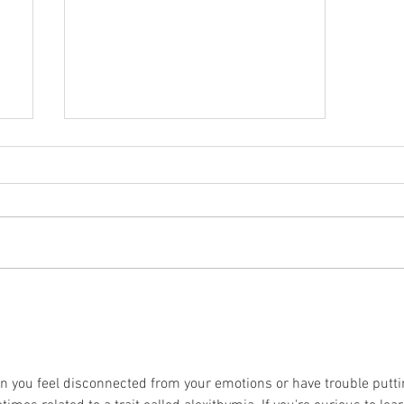
 -
Apprenez à changer vos
pensées négatives pour
une vision plus juste de
votre vie.
en you feel disconnected from your emotions or have trouble putti