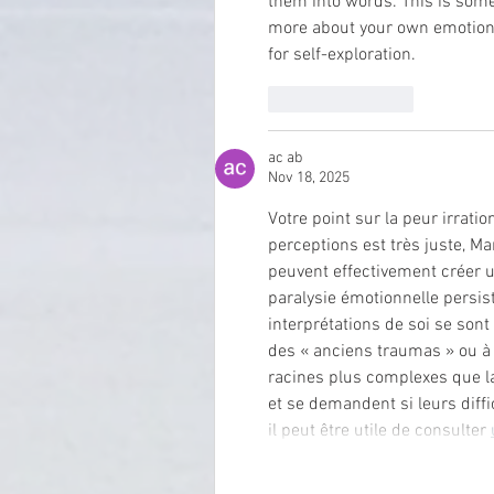
them into words. This is someti
more about your own emotiona
for self-exploration.
Like
Reply
ac ab
Nov 18, 2025
Votre point sur la peur irrat
perceptions est très juste, M
peuvent effectivement créer un
paralysie émotionnelle persis
interprétations de soi se sont 
des « anciens traumas » ou à
racines plus complexes que la
et se demandent si leurs diffi
il peut être utile de consulter 