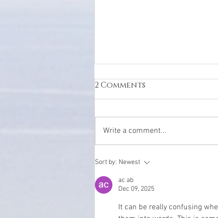
2 Comments
Write a comment...
PEURS : Rejet - Abandon
Sort by:
Newest
Echec – Jugement –
ac ab
Contrôle
Dec 09, 2025
It can be really confusing wh