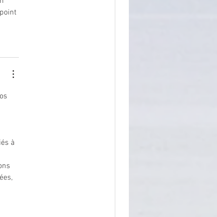
n 
point 
os 
iés à 
ons 
ées, 