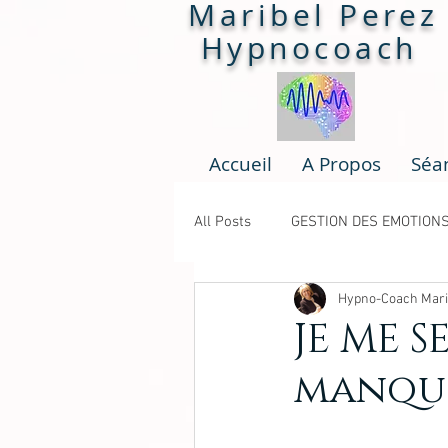
Maribel Perez
Hypnocoach
Accueil
A Propos
Séa
All Posts
GESTION DES EMOTION
Hypno-Coach Mari
BLOCAGES
ATELIERS
JE ME S
manque