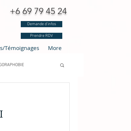
6 69 79 45 24
Demande d'infos
Prendre RDV
is/Témoignages
More
GORAPHOBIE
i