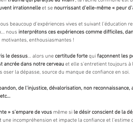
ien 
trauma qui paralyse ad vitam 
; la racine commune est bi
uvent irrationnelle
 et se 
nourrissant d’elle-même « peur d’
tous beaucoup d’expériences vives et suivant l’éducation re
x… nous 
interprétons ces expériences comme difficiles, d
s, motivantes, enthousiasmantes !
ris le dessus
… alors une 
certitude forte
 qui 
façonnent les pe
t ancrée dans notre cerveau
 et elle s’entretient toujours à 
s oser la dépasse, source du manque de confiance en soi.
abandon, de l’injustice, dévalorisation, non reconnaissance, 
 etc… 
nte » s’empare de vous
 même si 
le désir conscient de la d
it une incompréhension et impacte la confiance et l’estime d