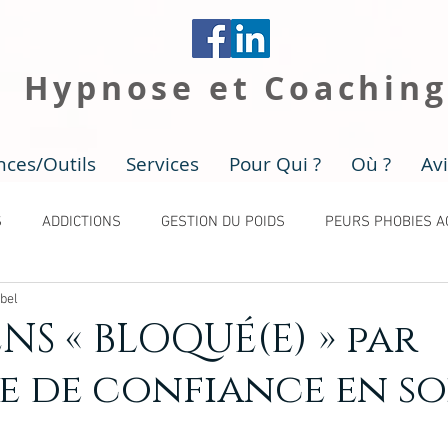
+
Hypnose et Coaching
nces/Outils
Services
Pour Qui ?
Où ?
Av
S
ADDICTIONS
GESTION DU POIDS
PEURS PHOBIES A
bel
ENS « BLOQUÉ(E) » par
 de confiance en so