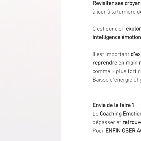
Revisiter ses croyan
à jour à la lumière d
C’est donc en 
explor
intelligence émotion
Il est important 
d’ex
reprendre en main n
comme « plus fort qu
Baisse d’énergie phy
Envie de le faire
?
Le 
Coaching Emotion
dépasser et 
retrouv
Pour 
ENFIN OSER AGI