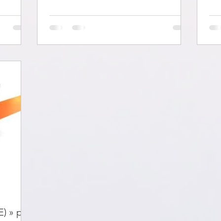
d'une...
) » par