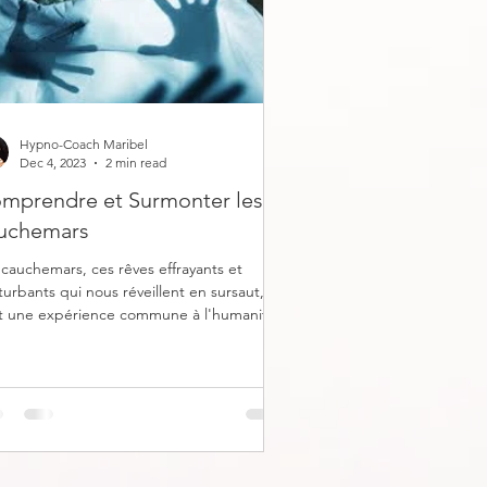
Hypno-Coach Maribel
Dec 4, 2023
2 min read
mprendre et Surmonter les
uchemars
 cauchemars, ces rêves effrayants et
turbants qui nous réveillent en sursaut,
t une expérience commune à l'humanité.
ls...