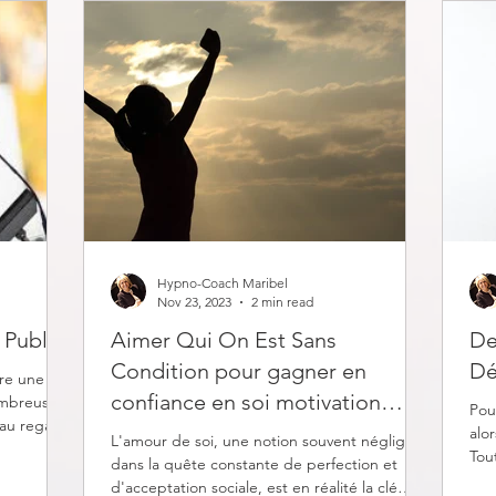
Hypno-Coach Maribel
Nov 23, 2023
2 min read
 Public
Aimer Qui On Est Sans
De
Condition pour gagner en
Dé
tre une
confiance en soi motivation
ombreuses
Pou
au regard
concentration sur soi
alo
L'amour de soi, une notion souvent négligée
Tou
dans la quête constante de perfection et
d'acceptation sociale, est en réalité la clé