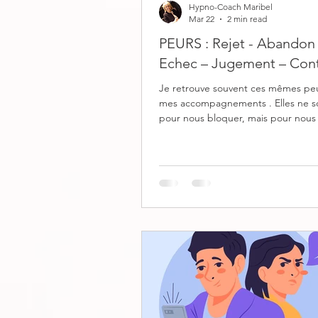
Hypno-Coach Maribel
Mar 22
2 min read
PEURS : Rejet - Abandon 
Echec – Jugement – Con
Je retrouve souvent ces mêmes pe
mes accompagnements . Elles ne sont pas là
pour nous bloquer, mais pour nous
Le vrai enjeu, ce n’est pas de les ef
de ne plus leur laisser prendre les
commandes. 5 peurs, 5 réflexes à
déconstruire Peur du rejet : c’est s’effacer,
trop s’adapter, dire oui pour éviter
conflit… Reprendre les commandes : c’e
dire ce que l’on veut sans se justifier …
de l’abandon : c’est s’accrocher, p