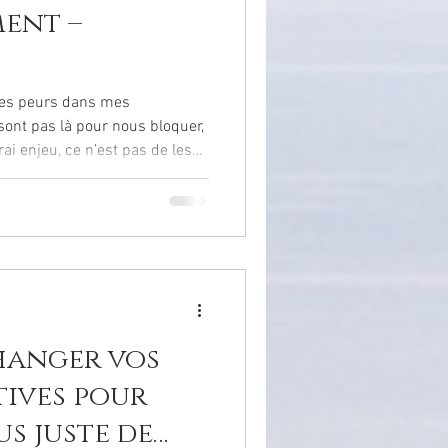
ment –
mes peurs dans mes
laisser prendre les
dapter, dire oui pour éviter tout
ce que l’on
hanger vos
tives pour
us juste de