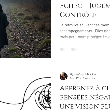
Echec – Juge
Contrôle
Je retrouve souvent ces mê
accompagnements . Elles ne sont pas là pour nous bloquer,
mais pour nous protéger. Le vrai enjeu, ce n’est pas de les
effacer, mais de ne plus leur 
commandes. 5 peurs, 5 réflexes à déconstruire Peur du
rejet : c’est s’effacer, trop s’a
conflit… Reprendre les commandes : c’est dire 
veut sans se justifier ….. Peur de l’abandon : c’est
s’accrocher, pa
Hypno-Coach Maribel
Mar 17
1 min read
Apprenez à c
pensées néga
une vision pl