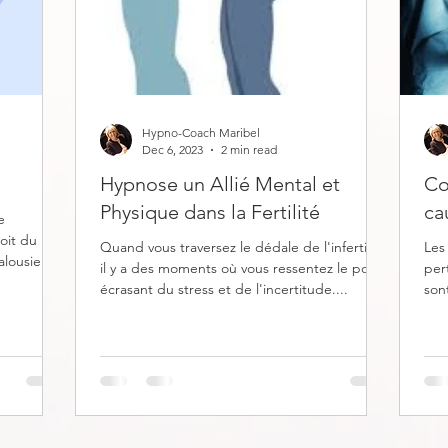
Hypno-Coach Maribel
Dec 6, 2023
2 min read
Hypnose un Allié Mental et
Co
Physique dans la Fertilité
ca
e
oit du
Quand vous traversez le dédale de l'infertilité,
Les
alousie ou
il y a des moments où vous ressentez le poids
per
écrasant du stress et de l'incertitude....
son
Qu'i