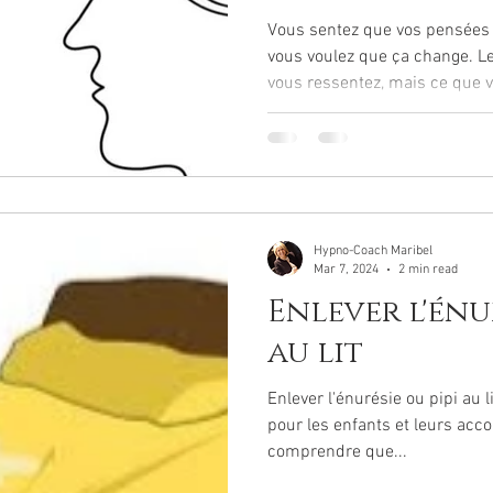
votre vie.
Vous sentez que vos pensées 
vous voulez que ça change. L
vous ressentez, mais ce que vous pensez automatiquement
. Les pensées que vous croyez
la réalité, vous trompent et génèrent émotions et
convictions négatives : peurs, stress, anxiété… manque de
confiance, d'assurance … Tant que ce mécanisme reste en
place, les mêmes réactions re
pratique : l'émotivo ra
Hypno-Coach Maribel
Mar 7, 2024
2 min read
Enlever l'énu
au lit
Enlever l'énurésie ou pipi au li
pour les enfants et leurs acco
comprendre que...