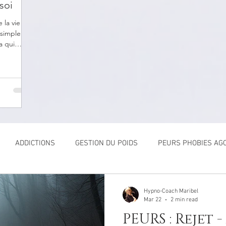
soi
la vie est
 simple
a qui
ADDICTIONS
GESTION DU POIDS
PEURS PHOBIES AG
Hypno-Coach Maribel
Mar 22
2 min read
PEURS : Rejet 