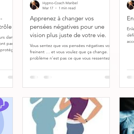
Hypno-Coach Maribel
Mar 17
1 min read
-
Apprenez à changer vos
En
trôle
pensées négatives pour une
Enl
vision plus juste de votre vie.
défi
urs dans
acc
Vous sentez que vos pensées négatives vous
que
 protéger.
freinent … et vous voulez que ça change. Le
facer, mais
problème n’est pas ce que vous ressentez,
mais ce que vous pensez automatiquement .
Les pensées que vous croyez vraies sans les
confronter à la réalité, vous trompent et
 tout
génèrent émotions et convictions négatives :
st
peurs, stress, anxiété… manque de
.. Peur
confiance, d'assurance … Tant que ce
a
mécanisme reste en place, les mêmes
réactions reviennent. La technique que je
pratique : l'émotivo ra