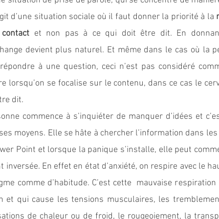
situation de prise de parole, qui se concentre de manière
git d’une situation sociale où il faut donner la priorité à la 
 contact
 et non pas à ce qui doit être dit. En donnant 
hange devient plus naturel. Et même dans le cas où la p
à répondre à une question, ceci n’est pas considéré comm
ire lorsqu’on se focalise sur le contenu, dans ce cas le ce
re dit. 
rsonne commence à s’inquiéter de manquer d’idées et c’e
ses moyens. Elle se hâte à chercher l’information dans les 
wer Point et lorsque la panique s’installe, elle peut comme
t inversée. En effet en état d’anxiété, on respire avec le ha
ragme comme d’habitude. C’est cette  mauvaise respiration 
n et qui cause les tensions musculaires, les tremblemen
tions de chaleur ou de froid, le rougeoiement, la transpir