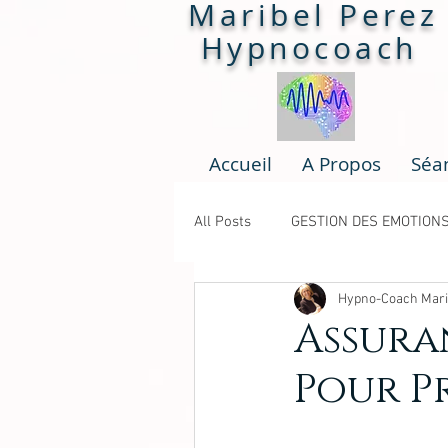
Maribel Perez
Hypnocoach
Accueil
A Propos
Séa
All Posts
GESTION DES EMOTION
Hypno-Coach Mari
BLOCAGES
ATELIERS
Assura
Pour P