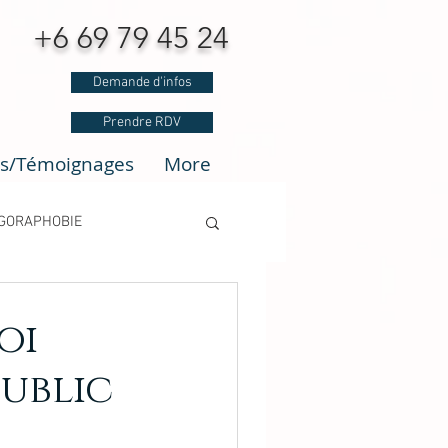
6 69 79 45 24
Demande d'infos
Prendre RDV
is/Témoignages
More
GORAPHOBIE
oi
Public