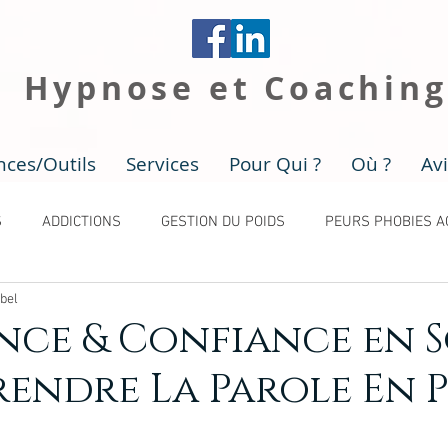
+
Hypnose et Coaching
nces/Outils
Services
Pour Qui ?
Où ?
Av
S
ADDICTIONS
GESTION DU POIDS
PEURS PHOBIES A
bel
nce & Confiance en S
rendre La Parole En 