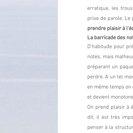
erratique, les trou
prendre plaisir à l’
La barricade des no
D’habitude pour pré
notes, mais malheur
préparant un paquet
perdre. A un tel mom
en même temps on doi
et devient monotone 
On prend plaisir à 
dit, il est très im
penser à la structu