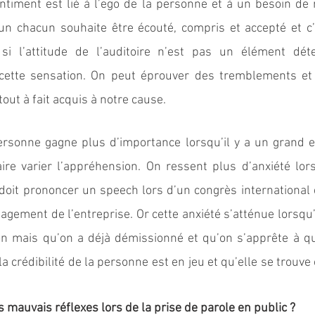
entiment est lié à l’ego de la personne et à un besoin de 
 un chacun souhaite être écouté, compris et accepté et c’
i l’attitude de l’auditoire n’est pas un élément dét
ette sensation. On peut éprouver des tremblements et
out à fait acquis à notre cause. 
ersonne gagne plus d’importance lorsqu’il y a un grand e
aire varier l’appréhension. On ressent plus d’anxiété lor
doit prononcer un speech lors d’un congrès international e
agement de l’entreprise. Or cette anxiété s’atténue lorsqu
n mais qu’on a déjà démissionné et qu’on s’apprête à quit
a crédibilité de la personne est en jeu et qu’elle se trouve 
mauvais réflexes lors de la prise de parole en public ?